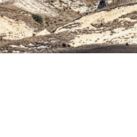
Главная
Каталог
Готовые салаты
готовые салаты
с ингредиентами
Белая Дача представляет новую серию полноценных
блюд — готовые салаты в удобных раздельных
упаковках. Мы взяли 3 любимых рецепта и приготовили
по ним самые известные салаты: с тунцом, цезарь и
греческий.