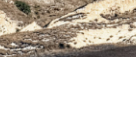
Главная
Каталог
отварные овощи
Винегрет
Винегрет
Микс из нарезанных овощей, приготовленных по
технологии Sous-vide.
Удобный вариант для приготовления винегрета по
классическому
рецепту — с зелёным горошком и хрустящими
солёными огурцами.